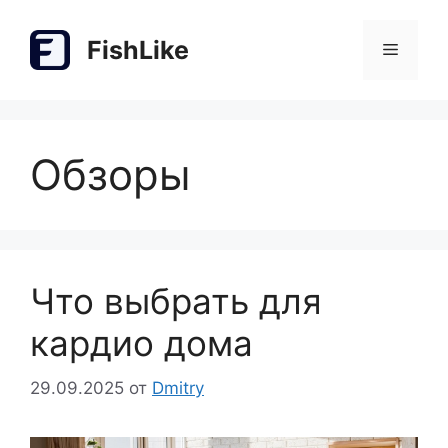
Перейти
к
FishLike
Меню
содержимому
Обзоры
Что выбрать для
кардио дома
29.09.2025
от
Dmitry